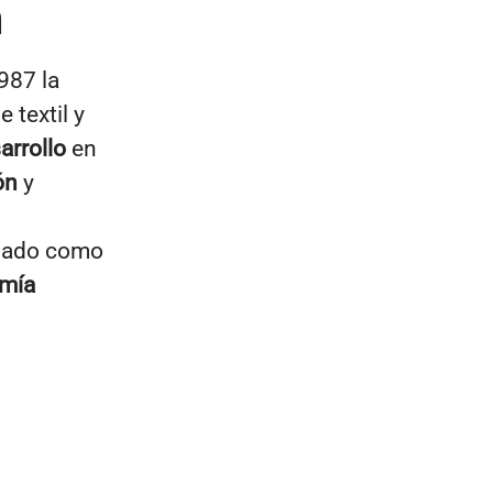
n
987 la
 textil y
arrollo
en
ón
y
idado como
mía