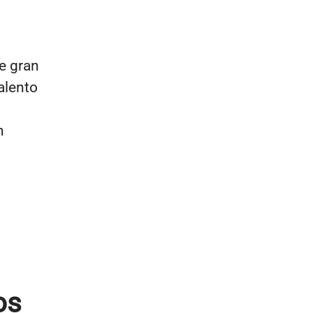
te gran
alento
n
os