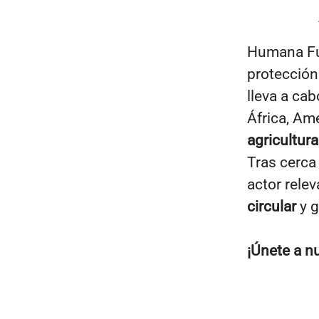
Humana Fu
protección 
lleva a ca
África, Amé
agricultur
Tras cerca
actor relev
circular
y g
¡Únete a n